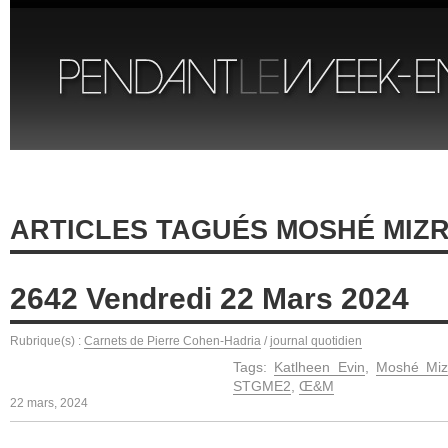
ARTICLES TAGUÉS MOSHÉ MIZR
2642 Vendredi 22 Mars 2024
Rubrique(s) :
Carnets de Pierre Cohen-Hadria
/
journal quotidien
Tags:
Katlheen Evin
,
Moshé Miz
STGME2
,
Œ&M
22 mars, 2024