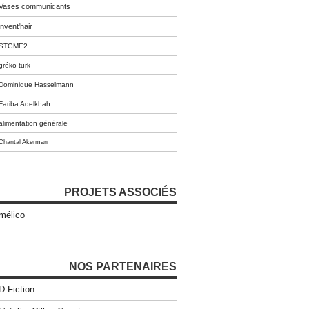
Vases communicants
invent'hair
STGME2
gréko-turk
Dominique Hasselmann
Fariba Adelkhah
alimentation générale
Chantal Akerman
PROJETS ASSOCIÉS
mélico
NOS PARTENAIRES
D-Fiction