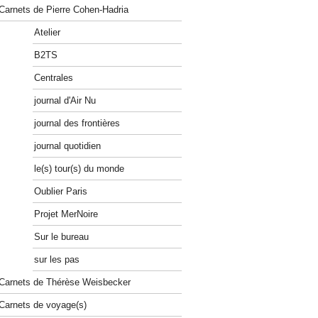
Carnets de Pierre Cohen-Hadria
Atelier
B2TS
Centrales
journal d'Air Nu
journal des frontières
journal quotidien
le(s) tour(s) du monde
Oublier Paris
Projet MerNoire
Sur le bureau
sur les pas
Carnets de Thérèse Weisbecker
Carnets de voyage(s)