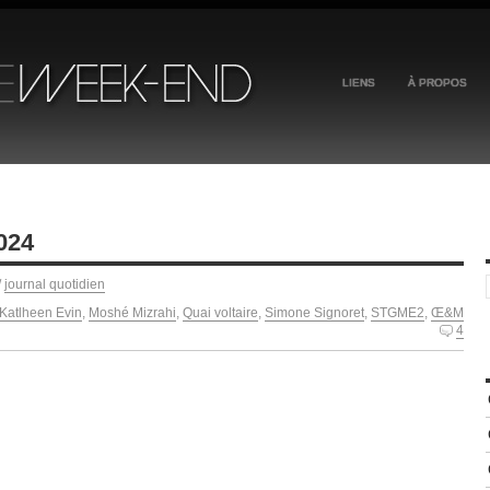
LIENS
À PROPOS
024
/
journal quotidien
Katlheen Evin
,
Moshé Mizrahi
,
Quai voltaire
,
Simone Signoret
,
STGME2
,
Œ&M
4