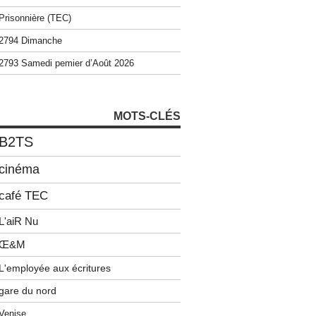
Prisonnière (TEC)
2794 Dimanche
2793 Samedi pemier d’Août 2026
MOTS-CLÉS
B2TS
cinéma
café TEC
L'aiR Nu
Œ&M
L'employée aux écritures
gare du nord
Venise