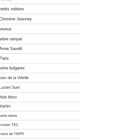
petits métiers
Christine Jeanney
prunus
arbre rampal
Anne Savelli
Paris
série bulgares
parc de la Villette
Lucien Suel
Aldo Moro
TNPPI
série néons
cerisier TEC
roses de TNPPI