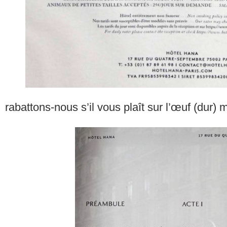
rabattons-nous s’il vous plaît sur l’œuf (dur)