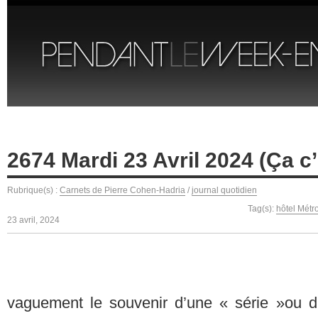
2674 Mardi 23 Avril 2024 (Ça c’
Rubrique(s) :
Carnets de Pierre Cohen-Hadria
/
journal quotidien
Tag(s):
hôtel Métr
23 avril, 2024
vaguement le souvenir d’une « série »ou d’u