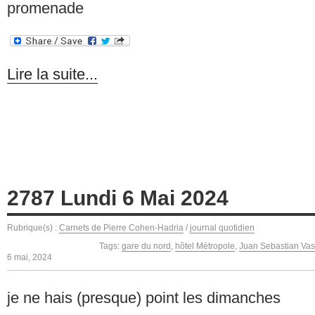
promenade
Lire la suite...
2787 Lundi 6 Mai 2024
Rubrique(s) :
Carnets de Pierre Cohen-Hadria
/
journal quotidien
Tags:
gare du nord
,
hôtel Métropole
,
Juan Sebastian Vas
6 mai, 2024
je ne hais (presque) point les dimanches