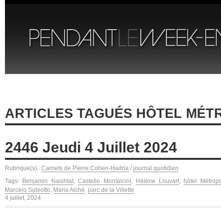
ARTICLES TAGUÉS HÔTEL MÉT
2446 Jeudi 4 Juillet 2024
Rubrique(s) :
Carnets de Pierre Cohen-Hadria
/
journal quotidien
Tags:
Benjamin Naishtat
,
Castello Montalcini
,
Hélène Louvart
,
hôtel Métrop
Marcelo Subiotto
,
Maria Alché
,
parc de la Villette
4 juillet, 2024