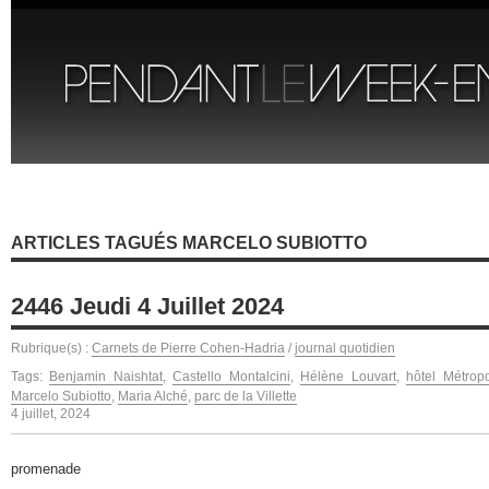
ARTICLES TAGUÉS MARCELO SUBIOTTO
2446 Jeudi 4 Juillet 2024
Rubrique(s) :
Carnets de Pierre Cohen-Hadria
/
journal quotidien
Tags:
Benjamin Naishtat
,
Castello Montalcini
,
Hélène Louvart
,
hôtel Métrop
Marcelo Subiotto
,
Maria Alché
,
parc de la Villette
4 juillet, 2024
promenade