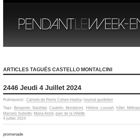
ARTICLES TAGUÉS CASTELLO MONTALCINI
2446 Jeudi 4 Juillet 2024
Rubrique(s) :
Carnets de Pierre Cohen-Hadria
/
journal quotidien
Tags:
Benjamin Naishtat
,
Castello Montalcini
,
Hélène Louvart
,
hôtel Métrop
Marcelo Subiotto
,
Maria Alché
,
parc de la Villette
4 juillet, 2024
promenade