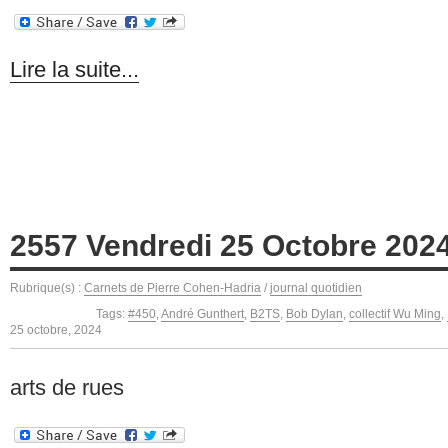
Lire la suite...
2557 Vendredi 25 Octobre 202
Rubrique(s) :
Carnets de Pierre Cohen-Hadria
/
journal quotidien
Tags:
#450
,
André Gunthert
,
B2TS
,
Bob Dylan
,
collectif Wu Ming
,
25 octobre, 2024
arts de rues