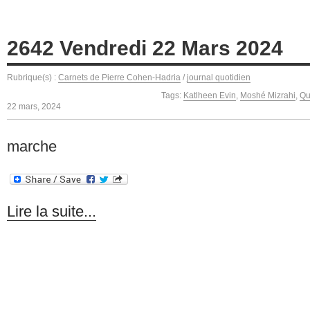
2642 Vendredi 22 Mars 2024
Rubrique(s) :
Carnets de Pierre Cohen-Hadria
/
journal quotidien
Tags:
Katlheen Evin
,
Moshé Mizrahi
,
Qu
22 mars, 2024
marche
Lire la suite...