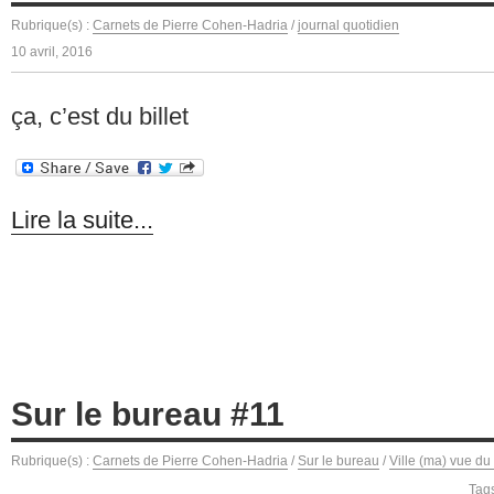
Rubrique(s) :
Carnets de Pierre Cohen-Hadria
/
journal quotidien
10 avril, 2016
ça, c’est du billet
Lire la suite...
Sur le bureau #11
Rubrique(s) :
Carnets de Pierre Cohen-Hadria
/
Sur le bureau
/
Ville (ma) vue du
Tag