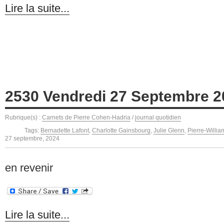
Lire la suite...
2530 Vendredi 27 Septembre 2
Rubrique(s) :
Carnets de Pierre Cohen-Hadria
/
journal quotidien
Tags:
Bernadette Lafont
,
Charlotte Gainsbourg
,
Julie Glenn
,
Pierre-Willi
27 septembre, 2024
en revenir
Lire la suite...