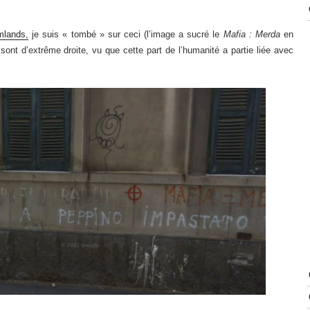
mlands,
je suis « tombé » sur ceci (l’image a sucré le
Mafia : Merda
en
sont d’extrême droite, vu que cette part de l’humanité a partie liée avec