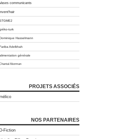
Vases communicants
invent'hair
STGME2
gréko-turk
Dominique Hasselmann
Fariba Adelkhah
alimentation générale
Chantal Akerman
PROJETS ASSOCIÉS
mélico
NOS PARTENAIRES
D-Fiction