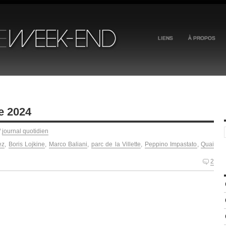
LIENS
À PROPOS
e 2024
/
journal quotidien
ez
,
Boris Lojkine
,
Marco Baliani
,
parc de la Villette
,
Peppino Impastato
,
Quai
2