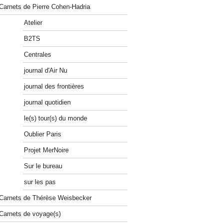
Carnets de Pierre Cohen-Hadria
Atelier
B2TS
Centrales
journal d'Air Nu
journal des frontières
journal quotidien
le(s) tour(s) du monde
Oublier Paris
Projet MerNoire
Sur le bureau
sur les pas
Carnets de Thérèse Weisbecker
Carnets de voyage(s)