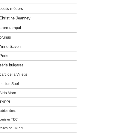
petits métiers
Christine Jeanney
arbre rampal
prunus
Anne Savelli
Paris
série bulgares
parc de la Villette
Lucien Suel
Aldo Moro
TNPPI
série néons
cerisier TEC
roses de TNPPI