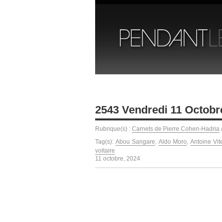
2543 Vendredi 11 Octobr
Rubrique(s) :
Carnets de Pierre Cohen-Hadria
Tag(s):
Abou Sangare
,
Aldo Moro
,
Antoine Vit
voltaire
11 octobre, 2024