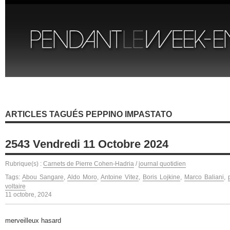
ARTICLES TAGUÉS PEPPINO IMPASTATO
2543 Vendredi 11 Octobre 2024
Rubrique(s) :
Carnets de Pierre Cohen-Hadria
/
journal quotidien
Tags:
Abou Sangare
,
Aldo Moro
,
Antoine Vitez
,
Boris Lojkine
,
Marco Baliani
,
voltaire
11 octobre, 2024
merveilleux hasard