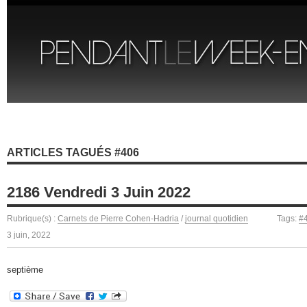
ARTICLES TAGUÉS #406
2186 Vendredi 3 Juin 2022
Rubrique(s) :
Carnets de Pierre Cohen-Hadria
/
journal quotidien
Tags:
#
3 juin, 2022
septième