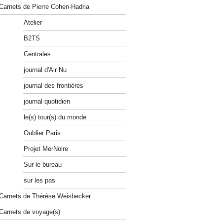
Carnets de Pierre Cohen-Hadria
Atelier
B2TS
Centrales
journal d'Air Nu
journal des frontières
journal quotidien
le(s) tour(s) du monde
Oublier Paris
Projet MerNoire
Sur le bureau
sur les pas
Carnets de Thérèse Weisbecker
Carnets de voyage(s)