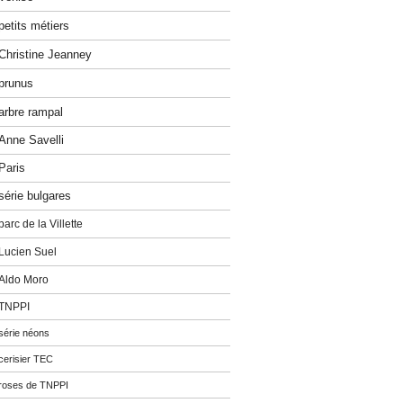
petits métiers
Christine Jeanney
prunus
arbre rampal
Anne Savelli
Paris
série bulgares
parc de la Villette
Lucien Suel
Aldo Moro
TNPPI
série néons
cerisier TEC
roses de TNPPI