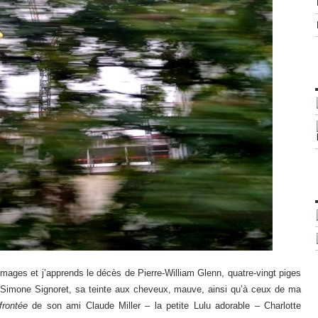
 images et j’apprends le décès de Pierre-William Glenn, quatre-vingt piges
e Simone Signoret, sa teinte aux cheveux, mauve, ainsi qu’à ceux de ma
ffrontée
de son ami Claude Miller – la petite Lulu adorable – Charlotte