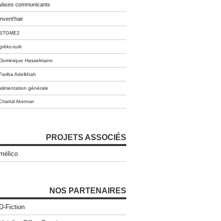
Vases communicants
invent'hair
STGME2
gréko-turk
Dominique Hasselmann
Fariba Adelkhah
alimentation générale
Chantal Akerman
PROJETS ASSOCIÉS
mélico
NOS PARTENAIRES
D-Fiction