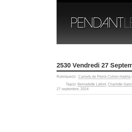
2530 Vendredi 27 Septe
Rubrique(s) :
Carnets de Pierre Cohen-Hadria
Tag(s):
Bernadette Lafont
,
Charlotte Gain
27 septembre, 2024