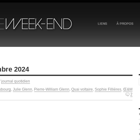
LIENS
À PROPOS
mbre 2024
/
journal quotidien
sbourg
,
Julie Glenn
,
Pierre-William Glenn
,
Quai voltaire
,
Sophie Fillières
,
Œ&M
2