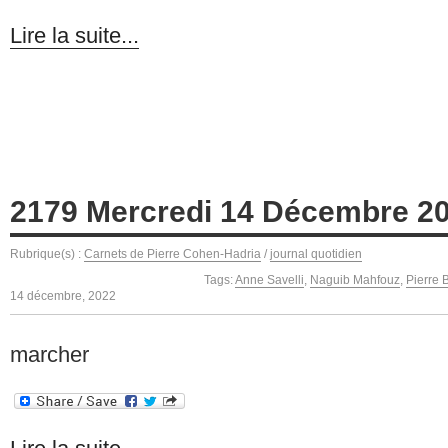
Lire la suite...
2179 Mercredi 14 Décembre 2
Rubrique(s) :
Carnets de Pierre Cohen-Hadria
/
journal quotidien
Tags:
Anne Savelli
,
Naguib Mahfouz
,
Pierre 
14 décembre, 2022
marcher