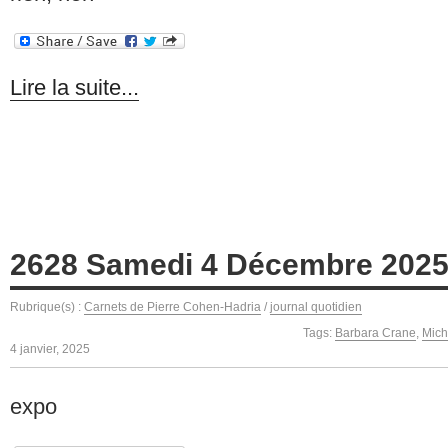
Lire la suite...
2628 Samedi 4 Décembre 202
Rubrique(s) :
Carnets de Pierre Cohen-Hadria
/
journal quotidien
Tags:
Barbara Crane
,
Mich
4 janvier, 2025
expo