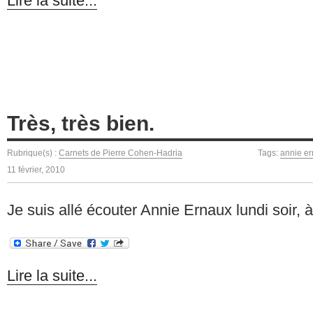
Lire la suite...
Très, très bien.
Rubrique(s) :
Carnets de Pierre Cohen-Hadria
Tags:
annie e
11 février, 2010
Je suis allé écouter Annie Ernaux lundi soir
Lire la suite...