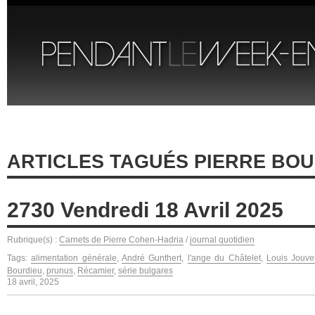
ARTICLES TAGUÉS PIERRE BO
2730 Vendredi 18 Avril 2025
Rubrique(s) :
Carnets de Pierre Cohen-Hadria
/
journal quotidien
Tags:
alimentation générale
,
André Gunthert
,
l'ange du Châtelet
,
Louis Jouve
Bourdieu
,
prunus
,
Récamier
,
série bulgares
18 avril, 2025