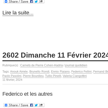
Lire la suite...
2602 Dimanche 11 Février 202
Rubrique(s) :
Carnets de Pierre Cohen-Hadria
/
journal quotidien
Tags:
Anouk Aimée
,
Brunello Rondi
,
Ennio Flaiano
,
Federico Fellini
,
Fernand B
Paolo Pasolini
,
Pierre Bourdieu
,
Tullio Pinelli
,
Valeria Ciangottini
11 février, 2024
Federico et les autres