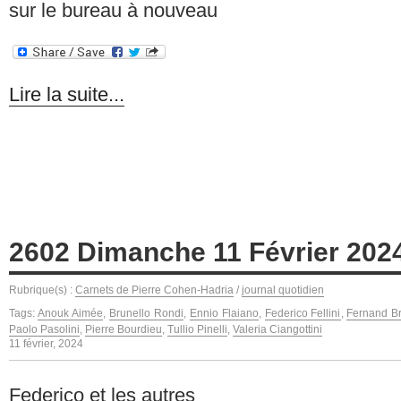
sur le bureau à nouveau
Lire la suite...
2602 Dimanche 11 Février 202
Rubrique(s) :
Carnets de Pierre Cohen-Hadria
/
journal quotidien
Tags:
Anouk Aimée
,
Brunello Rondi
,
Ennio Flaiano
,
Federico Fellini
,
Fernand B
Paolo Pasolini
,
Pierre Bourdieu
,
Tullio Pinelli
,
Valeria Ciangottini
11 février, 2024
Federico et les autres