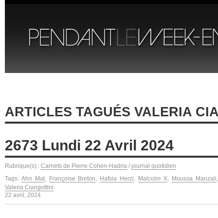
ARTICLES TAGUÉS VALERIA CI
2673 Lundi 22 Avril 2024
Rubrique(s) :
Carnets de Pierre Cohen-Hadria
/
journal quotidien
Tags:
Ahn Mat
,
Françoise Breton
,
Hafsia Herzi
,
Malcolm X
,
Moussa Manzali
Valeria Ciangottini
22 avril, 2024