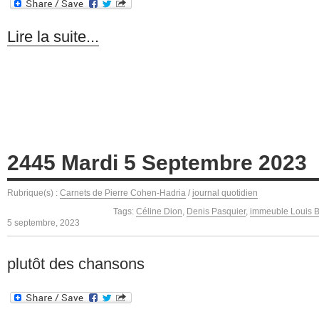
Lire la suite...
2445 Mardi 5 Septembre 2023
Rubrique(s) :
Carnets de Pierre Cohen-Hadria
/
journal quotidien
Tags:
Céline Dion
,
Denis Pasquier
,
immeuble Louis B
5 septembre, 2023
plutôt des chansons