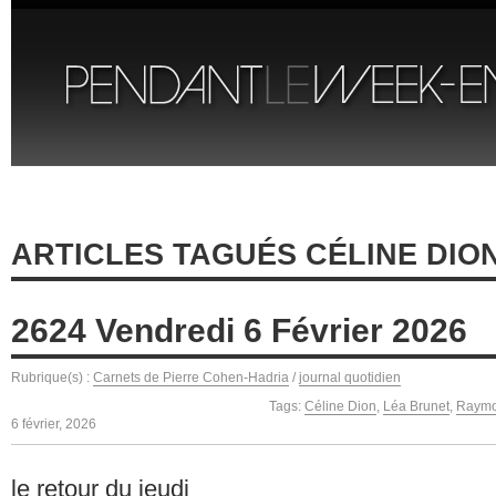
ARTICLES TAGUÉS CÉLINE DIO
2624 Vendredi 6 Février 2026
Rubrique(s) :
Carnets de Pierre Cohen-Hadria
/
journal quotidien
Tags:
Céline Dion
,
Léa Brunet
,
Raymo
6 février, 2026
le retour du jeudi