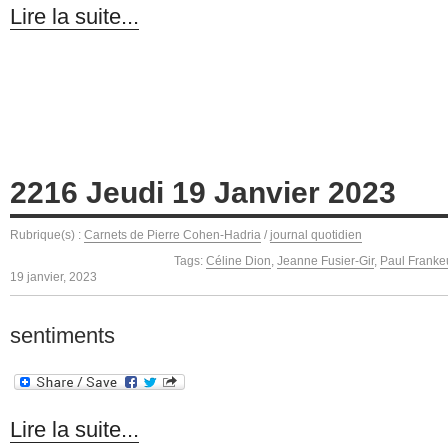
Lire la suite...
2216 Jeudi 19 Janvier 2023
Rubrique(s) :
Carnets de Pierre Cohen-Hadria
/
journal quotidien
Tags:
Céline Dion
,
Jeanne Fusier-Gir
,
Paul Franke
19 janvier, 2023
sentiments
Lire la suite...