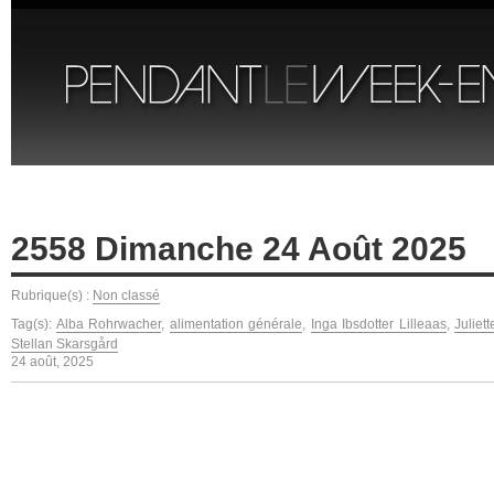
2558 Dimanche 24 Août 2025
Rubrique(s) :
Non classé
Tag(s):
Alba Rohrwacher
,
alimentation générale
,
Inga Ibsdotter Lilleaas
,
Juliet
Stellan Skarsgård
24 août, 2025