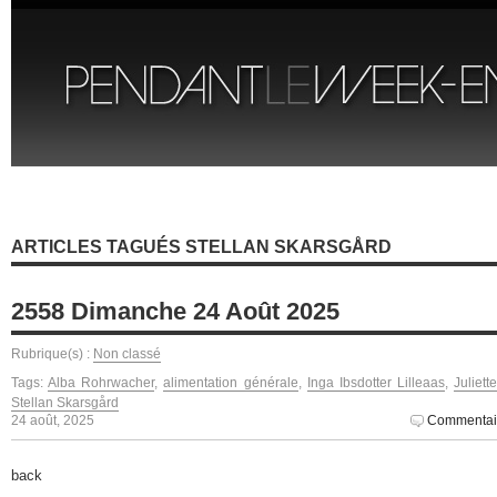
ARTICLES TAGUÉS STELLAN SKARSGÅRD
2558 Dimanche 24 Août 2025
Rubrique(s) :
Non classé
Tags:
Alba Rohrwacher
,
alimentation générale
,
Inga Ibsdotter Lilleaas
,
Juliet
Stellan Skarsgård
24 août, 2025
Commentai
back