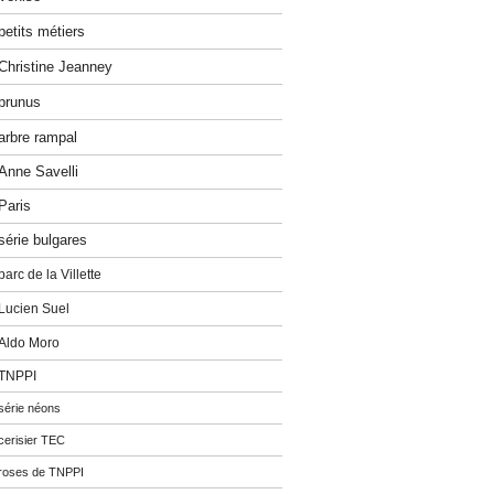
petits métiers
Christine Jeanney
prunus
arbre rampal
Anne Savelli
Paris
série bulgares
parc de la Villette
Lucien Suel
Aldo Moro
TNPPI
série néons
cerisier TEC
roses de TNPPI