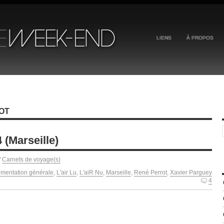
LIENS
À PROPOS
OT
 (Marseille)
/
Carnets de voyage(s)
imentation générale
,
L'air Lu
,
L'aiR Nu
,
Marseille
,
René Perrot
,
Xavier Parguey
4