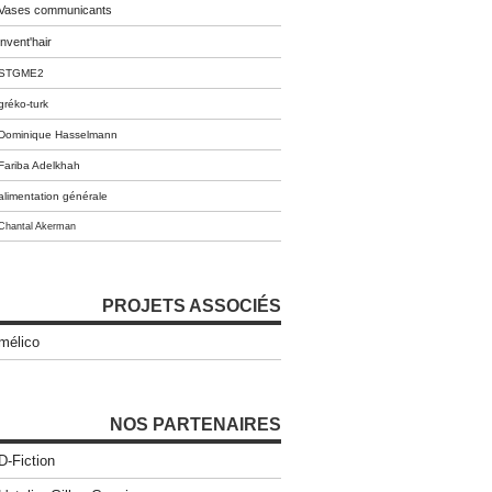
Vases communicants
invent'hair
STGME2
gréko-turk
Dominique Hasselmann
Fariba Adelkhah
alimentation générale
Chantal Akerman
PROJETS ASSOCIÉS
mélico
NOS PARTENAIRES
D-Fiction