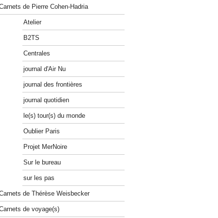
Carnets de Pierre Cohen-Hadria
Atelier
B2TS
Centrales
journal d'Air Nu
journal des frontières
journal quotidien
le(s) tour(s) du monde
Oublier Paris
Projet MerNoire
Sur le bureau
sur les pas
Carnets de Thérèse Weisbecker
Carnets de voyage(s)