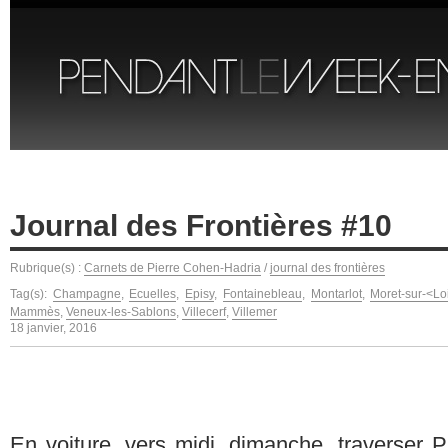
Journal des Frontières #10
Rubrique(s) :
Carnets de Pierre Cohen-Hadria
/
journal des frontières
Tag(s):
Champagne
,
Ecuelles
,
Episy
,
Fontainebleau
,
Montarlot
,
Moret-sur-<Lo
Mammès
,
Veneux-les-Sablons
,
Villecerf
,
Villemer
18 janvier, 2016
En voiture, vers midi, dimanche, traverser Pa