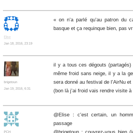
« on n’a parlé qu’au patron du c
basque et ça requinque bien, pas vr
Elise
Jan 18, 2016, 23:19
il y a tous ces dégouts (partagés)
même froid sans neige, il y a la gen
sera donné au festival de l’AirNu et 
brigetoun
Jan 19, 2016, 6:31
(bon là j’ai froid vais rendre visite 
@Elise : c’est certain, un ho
passage
@brigetoun ; couvrez-vous bien (i
PCH