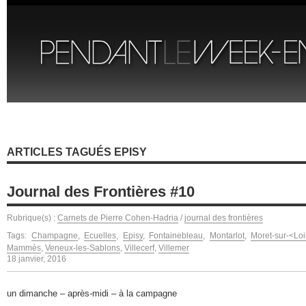
ARTICLES TAGUÉS EPISY
Journal des Frontières #10
Rubrique(s) :
Carnets de Pierre Cohen-Hadria
/
journal des frontières
Tags:
Champagne
,
Ecuelles
,
Episy
,
Fontainebleau
,
Montarlot
,
Moret-sur-<Lo
Mammès
,
Veneux-les-Sablons
,
Villecerf
,
Villemer
18 janvier, 2016
un dimanche – après-midi – à la campagne