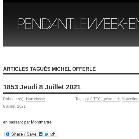
ARTICLES TAGUÉS MICHEL OFFERLÉ
1853 Jeudi 8 Juillet 2021
Rubrique(s) :
Non classé
Tags:
café TEC
,
gréko-turk
,
Marceline
8 juillet, 2021
en passant par Montmartre