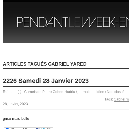
ARTICLES TAGUÉS GABRIEL YARED
2226 Samedi 28 Janvier 2023
Rubrique(s) :
Carnets de Pierre Cohen-Hadria
/
journal quotidien
/
Non classé
Tags:
Gabriel Y
28 janvier, 2023
grise mais belle