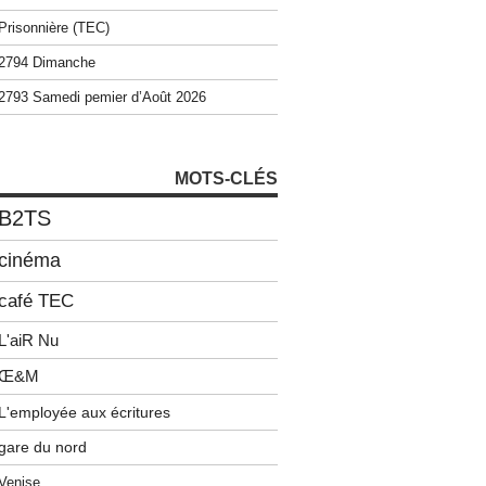
Prisonnière (TEC)
2794 Dimanche
2793 Samedi pemier d’Août 2026
MOTS-CLÉS
B2TS
cinéma
café TEC
L'aiR Nu
Œ&M
L'employée aux écritures
gare du nord
Venise