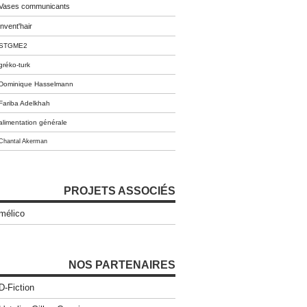
Vases communicants
invent'hair
STGME2
gréko-turk
Dominique Hasselmann
Fariba Adelkhah
alimentation générale
Chantal Akerman
PROJETS ASSOCIÉS
mélico
NOS PARTENAIRES
D-Fiction