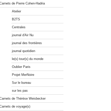
Carnets de Pierre Cohen-Hadria
Atelier
B2TS
Centrales
journal d'Air Nu
journal des frontières
journal quotidien
le(s) tour(s) du monde
Oublier Paris
Projet MerNoire
Sur le bureau
sur les pas
Carnets de Thérèse Weisbecker
Carnets de voyage(s)