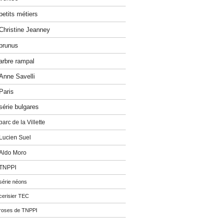
petits métiers
Christine Jeanney
prunus
arbre rampal
Anne Savelli
Paris
série bulgares
parc de la Villette
Lucien Suel
Aldo Moro
TNPPI
série néons
cerisier TEC
roses de TNPPI