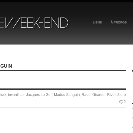
LIENS
À PROPOS
NGUIN
turk
,
invent'hair
,
Jacques Le Goff
,
Madou Sanguin
,
Raoul Girardet
,
Rivoli Store
2