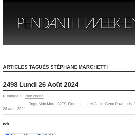
ARTICLES TAGUÉS STÉPHANE MARCHETTI
2498 Lundi 26 Août 2024
Rubrique(s) :
Non classé
Tags:
Aldo Moro
,
B2TS
,
Florence Loiret Caille
,
Gena Rowlands
,
26 août, 2024
noir