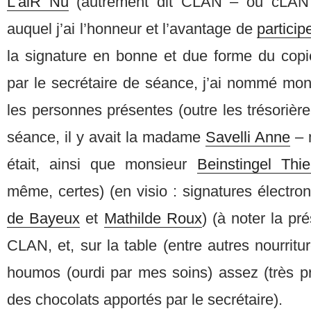
L’aiR Nu
(autrement dit CLAN – ou cLAN j
auquel j’ai l’honneur et l’avantage de
particip
la signature en bonne et due forme du copie
par le secrétaire de séance, j’ai nommé mo
les personnes présentes (outre les trésorière
séance, il y avait la madame
Savelli Anne
– 
était, ainsi que monsieur
Beinstingel Thie
même, certes) (en visio : signatures élect
de Bayeux
et
Mathilde Roux
) (à noter la p
CLAN, et, sur la table (entre autres nourritu
houmos (ourdi par mes soins) assez (très pr
des chocolats apportés par le secrétaire).