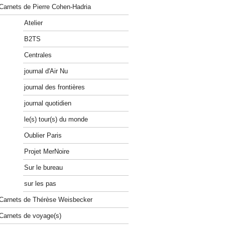
Carnets de Pierre Cohen-Hadria
Atelier
B2TS
Centrales
journal d'Air Nu
journal des frontières
journal quotidien
le(s) tour(s) du monde
Oublier Paris
Projet MerNoire
Sur le bureau
sur les pas
Carnets de Thérèse Weisbecker
Carnets de voyage(s)