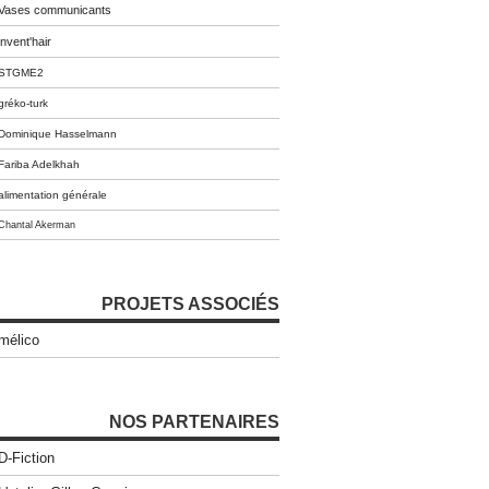
Vases communicants
invent'hair
STGME2
gréko-turk
Dominique Hasselmann
Fariba Adelkhah
alimentation générale
Chantal Akerman
PROJETS ASSOCIÉS
mélico
NOS PARTENAIRES
D-Fiction