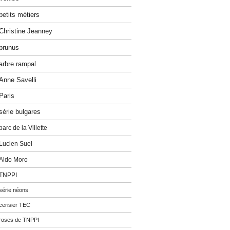
petits métiers
Christine Jeanney
prunus
arbre rampal
Anne Savelli
Paris
série bulgares
parc de la Villette
Lucien Suel
Aldo Moro
TNPPI
série néons
cerisier TEC
roses de TNPPI