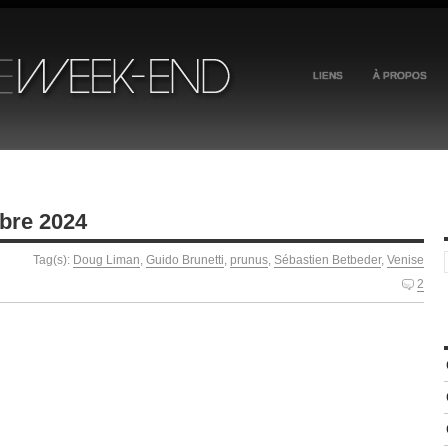
LIENS
À PROPOS
bre 2024
Tag(s):
Doug Liman
,
Guido Brunetti
,
prunus
,
Sébastien Betbeder
,
Venise
2