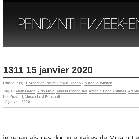
1311 15 janvier 2020
Rubrique(s) :
Carnets de Pierre Cohen-Hadria
/
journal quotidien
Tag(s):
Alain Delon
,
Aldo Moro
,
Amalia Rodrigues
,
Antonio Lobo Antunes
,
Atahu
Luc Godard
,
Mosco Lévi Boucault
15 janvier, 2020
je regardais
ces documentaires
de
Mosco Le