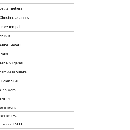
petits métiers
Christine Jeanney
arbre rampal
prunus
Anne Savelli
Paris
série bulgares
parc de la Villette
Lucien Suel
Aldo Moro
TNPPI
série néons
cerisier TEC
roses de TNPPI