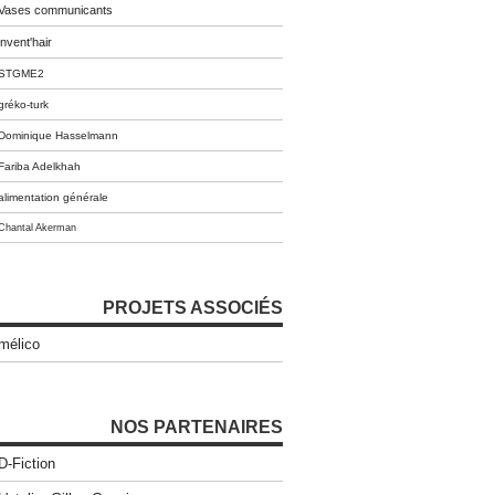
Vases communicants
invent'hair
STGME2
gréko-turk
Dominique Hasselmann
Fariba Adelkhah
alimentation générale
Chantal Akerman
PROJETS ASSOCIÉS
mélico
NOS PARTENAIRES
D-Fiction