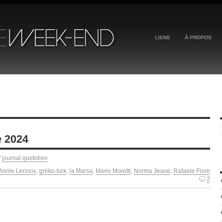
LIENS
À PROPOS
e 2024
/
journal quotidien
Annie Lennox
,
gréko-turk
,
la Marsa
,
Mario Moretti
,
Norma Jeane
,
Rafaele Fiore
2