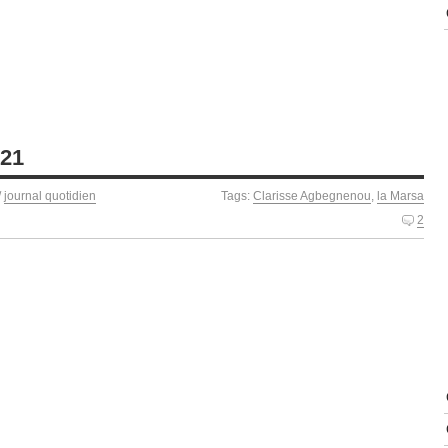
021
/
journal quotidien
Tags:
Clarisse Agbegnenou
,
la Marsa
2