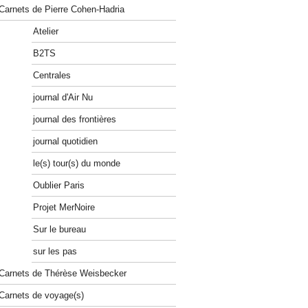
Carnets de Pierre Cohen-Hadria
Atelier
B2TS
Centrales
journal d'Air Nu
journal des frontières
journal quotidien
le(s) tour(s) du monde
Oublier Paris
Projet MerNoire
Sur le bureau
sur les pas
Carnets de Thérèse Weisbecker
Carnets de voyage(s)