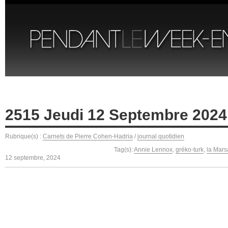
2515 Jeudi 12 Septembre 2024
Rubrique(s) :
Carnets de Pierre Cohen-Hadria
/
journal quotidien
Tag(s):
Annie Lennox
,
gréko-turk
,
la Mars
12 septembre, 2024