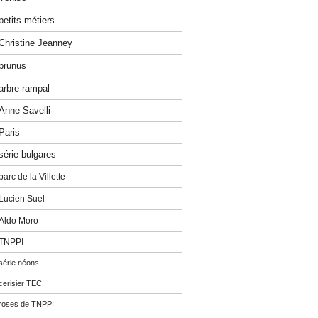
petits métiers
Christine Jeanney
prunus
arbre rampal
Anne Savelli
Paris
série bulgares
parc de la Villette
Lucien Suel
Aldo Moro
TNPPI
série néons
cerisier TEC
roses de TNPPI