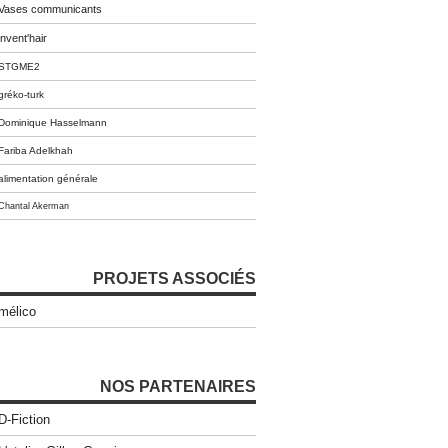
Vases communicants
invent'hair
STGME2
gréko-turk
Dominique Hasselmann
Fariba Adelkhah
alimentation générale
Chantal Akerman
PROJETS ASSOCIÉS
mélico
NOS PARTENAIRES
D-Fiction