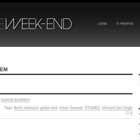
LIENS
À PROPOS
EEM
/
journal quotidien
Tags:
Boris Johnson
,
gréko-turk
,
Hiner Saleem
,
STGME2
,
Vincent Van Gogh
4