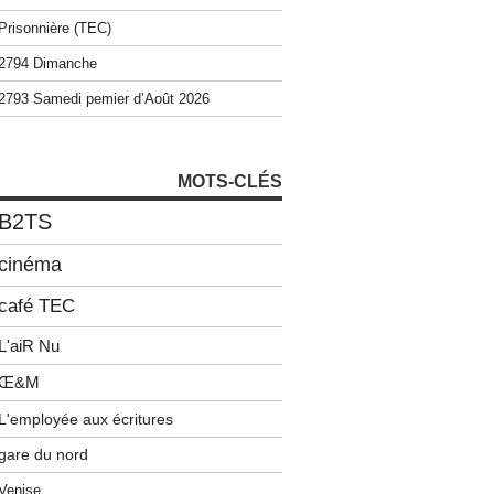
Prisonnière (TEC)
2794 Dimanche
2793 Samedi pemier d’Août 2026
MOTS-CLÉS
B2TS
cinéma
café TEC
L'aiR Nu
Œ&M
L'employée aux écritures
gare du nord
Venise