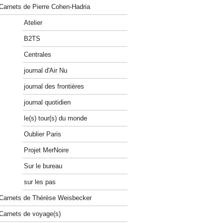
Carnets de Pierre Cohen-Hadria
Atelier
B2TS
Centrales
journal d'Air Nu
journal des frontières
journal quotidien
le(s) tour(s) du monde
Oublier Paris
Projet MerNoire
Sur le bureau
sur les pas
Carnets de Thérèse Weisbecker
Carnets de voyage(s)