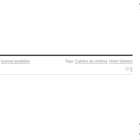
/
journal quotidien
Tags:
Cahiers du cinéma
,
Hiner Saleem
5