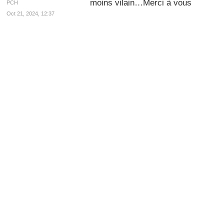
moins vilain…Merci à vous
PCH
Oct 21, 2024, 12:37