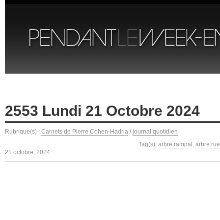
2553 Lundi 21 Octobre 2024
Rubrique(s) :
Carnets de Pierre Cohen-Hadria
/
journal quotidien
Tag(s):
arbre rampal
,
arbre rue
21 octobre, 2024