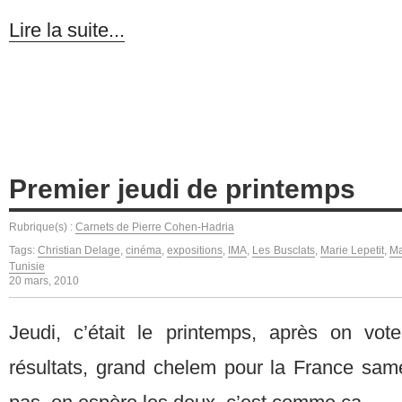
Lire la suite...
Premier jeudi de printemps
Rubrique(s) :
Carnets de Pierre Cohen-Hadria
Tags:
Christian Delage
,
cinéma
,
expositions
,
IMA
,
Les Busclats
,
Marie Lepetit
,
Ma
Tunisie
20 mars, 2010
Jeudi, c’était le printemps, après on voter
résultats, grand chelem pour la France sam