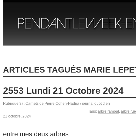
ARTICLES TAGUÉS MARIE LEPE
2553 Lundi 21 Octobre 2024
Rubrique(s) :
Carnets de Pierre Cohen-Hadria
/
journal quotidien
Tags:
arbre rampal
,
arbre rue
21 octobre, 2024
entre mes deux arbres