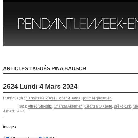
ARTICLES TAGUÉS PINA BAUSCH
2624 Lundi 4 Mars 2024
Rubrique(s) :
Carnets de Pierre Cohen-Hadria
/
journal quotidien
Tags:
Alfred Stieglitz
,
Chantal Akerman
,
Georgia O'Keefe
,
gréko-turk
,
Mé
4 mars, 2024
images