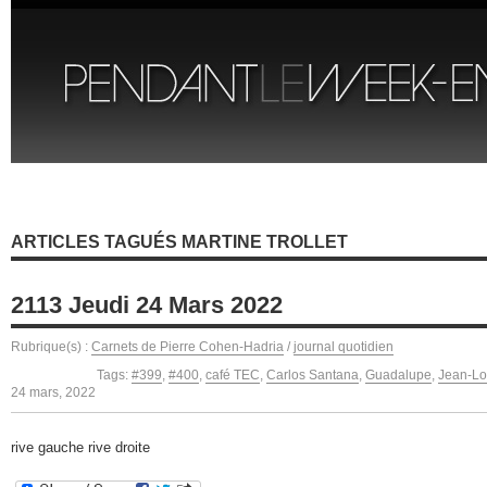
ARTICLES TAGUÉS MARTINE TROLLET
2113 Jeudi 24 Mars 2022
Rubrique(s) :
Carnets de Pierre Cohen-Hadria
/
journal quotidien
Tags:
#399
,
#400
,
café TEC
,
Carlos Santana
,
Guadalupe
,
Jean-Lo
24 mars, 2022
rive gauche rive droite