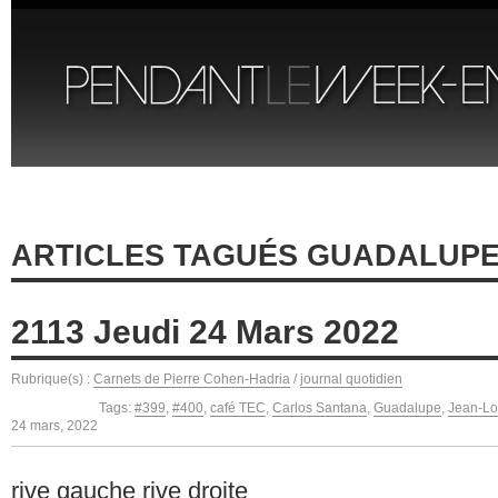
ARTICLES TAGUÉS GUADALUP
2113 Jeudi 24 Mars 2022
Rubrique(s) :
Carnets de Pierre Cohen-Hadria
/
journal quotidien
Tags:
#399
,
#400
,
café TEC
,
Carlos Santana
,
Guadalupe
,
Jean-Lo
24 mars, 2022
rive gauche rive droite