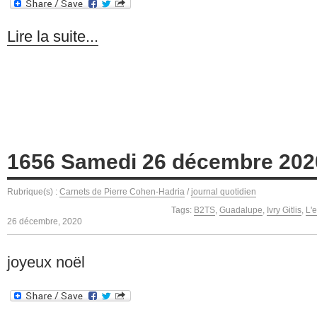
Lire la suite...
1656 Samedi 26 décembre 202
Rubrique(s) :
Carnets de Pierre Cohen-Hadria
/
journal quotidien
Tags:
B2TS
,
Guadalupe
,
Ivry Gitlis
,
L'
26 décembre, 2020
joyeux noël