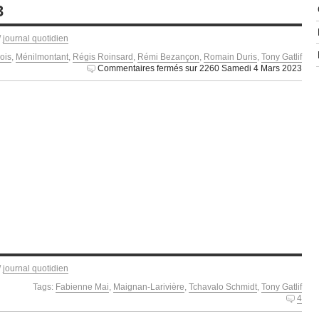
3
/
journal quotidien
ois
,
Ménilmontant
,
Régis Roinsard
,
Rémi Bezançon
,
Romain Duris
,
Tony Gatlif
Commentaires fermés
sur 2260 Samedi 4 Mars 2023
/
journal quotidien
Tags:
Fabienne Mai
,
Maignan-Larivière
,
Tchavalo Schmidt
,
Tony Gatlif
4