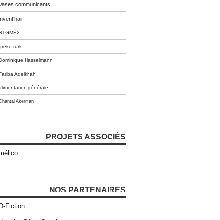
Vases communicants
invent'hair
STGME2
gréko-turk
Dominique Hasselmann
Fariba Adelkhah
alimentation générale
Chantal Akerman
PROJETS ASSOCIÉS
mélico
NOS PARTENAIRES
D-Fiction