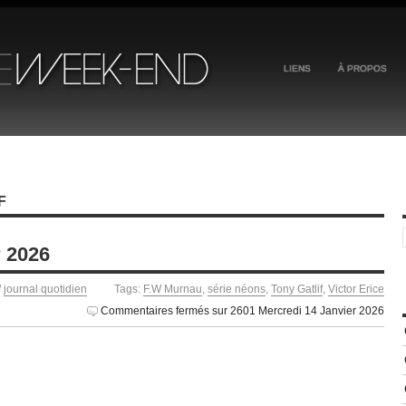
LIENS
À PROPOS
F
r 2026
/
journal quotidien
Tags:
F.W Murnau
,
série néons
,
Tony Gatlif
,
Victor Erice
Commentaires fermés
sur 2601 Mercredi 14 Janvier 2026