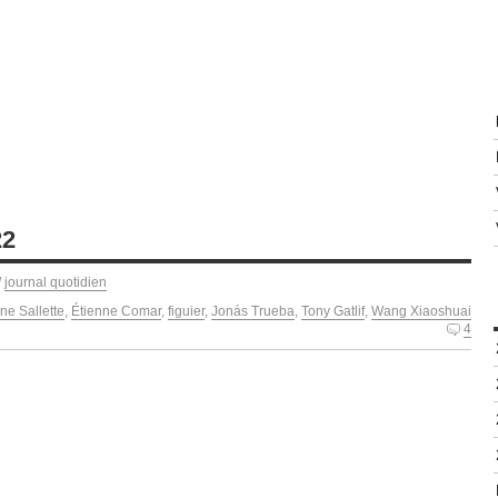
22
/
journal quotidien
ne Sallette
,
Étienne Comar
,
figuier
,
Jonás Trueba
,
Tony Gatlif
,
Wang Xiaoshuai
4