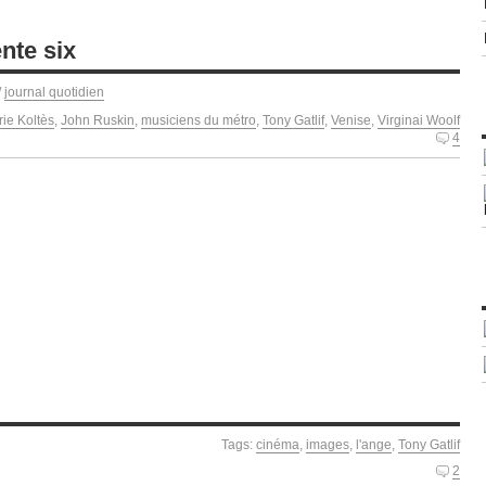
ente six
/
journal quotidien
ie Koltès
,
John Ruskin
,
musiciens du métro
,
Tony Gatlif
,
Venise
,
Virginai Woolf
4
Tags:
cinéma
,
images
,
l'ange
,
Tony Gatlif
2