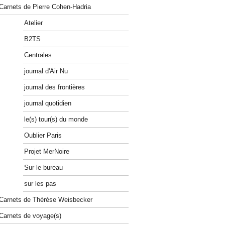
Carnets de Pierre Cohen-Hadria
Atelier
B2TS
Centrales
journal d'Air Nu
journal des frontières
journal quotidien
le(s) tour(s) du monde
Oublier Paris
Projet MerNoire
Sur le bureau
sur les pas
Carnets de Thérèse Weisbecker
Carnets de voyage(s)