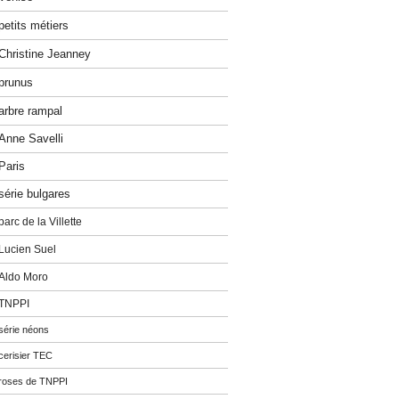
petits métiers
Christine Jeanney
prunus
arbre rampal
Anne Savelli
Paris
série bulgares
parc de la Villette
Lucien Suel
Aldo Moro
TNPPI
série néons
cerisier TEC
roses de TNPPI