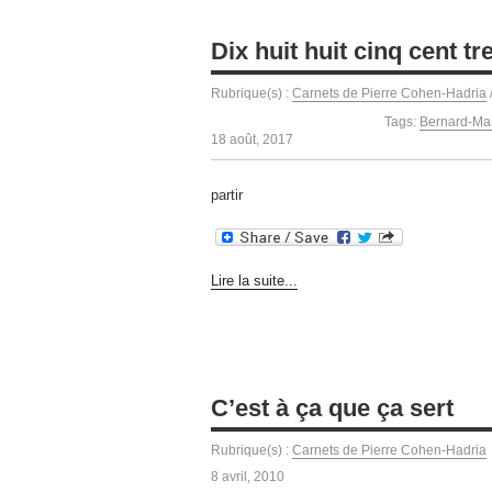
Dix huit huit cinq cent tr
Rubrique(s) :
Carnets de Pierre Cohen-Hadria
Tags:
Bernard-Mar
18 août, 2017
partir
Lire la suite...
C’est à ça que ça sert
Rubrique(s) :
Carnets de Pierre Cohen-Hadria
8 avril, 2010