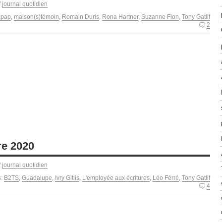
/
journal quotidien
apap
,
maison(s)témoin
,
Romain Duris
,
Rona Hartner
,
Suzanne Flon
,
Tony Gatlif
2
e 2020
/
journal quotidien
s:
B2TS
,
Guadalupe
,
Ivry Gitlis
,
L'employée aux écritures
,
Léo Férré
,
Tony Gatlif
4