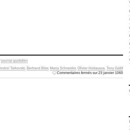
/
journal quotidien
Andreï Tarkovski
,
Bertrand Blier
,
Maria Schneider
,
Olivier Hodasava
,
Tony Gatlif
Commentaires fermés
sur 23 janvier 1060