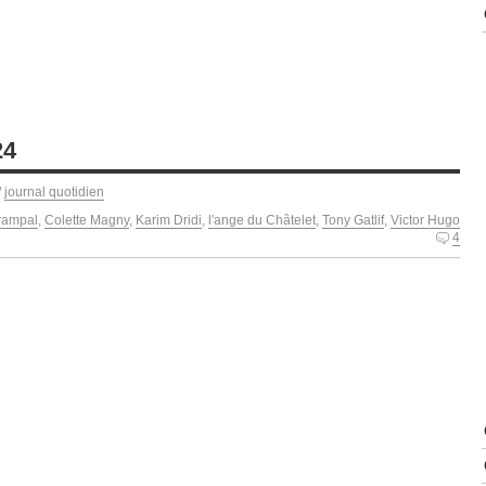
24
/
journal quotidien
rampal
,
Colette Magny
,
Karim Dridi
,
l'ange du Châtelet
,
Tony Gatlif
,
Victor Hugo
4