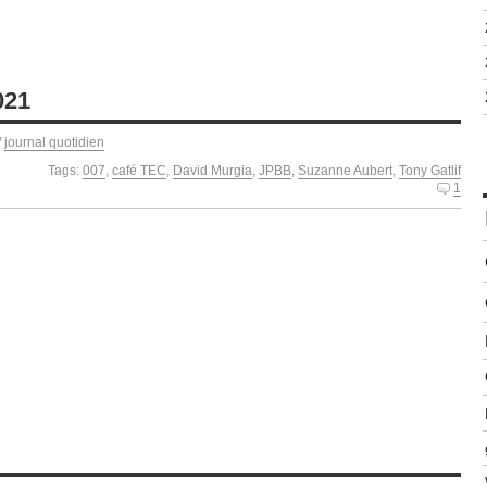
021
/
journal quotidien
Tags:
007
,
café TEC
,
David Murgia
,
JPBB
,
Suzanne Aubert
,
Tony Gatlif
1