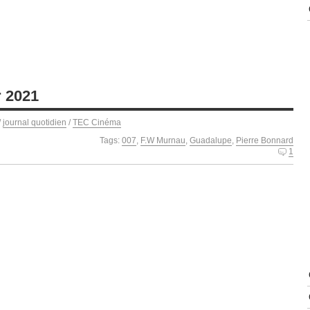
r 2021
/
journal quotidien
/
TEC Cinéma
Tags:
007
,
F.W Murnau
,
Guadalupe
,
Pierre Bonnard
1