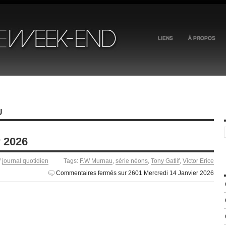
LIENS
À PROPOS
U
r 2026
/
journal quotidien
Tags:
F.W Murnau
,
série néons
,
Tony Gatlif
,
Victor Erice
Commentaires fermés
sur 2601 Mercredi 14 Janvier 2026