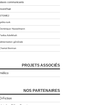
Vases communicants
invent'hair
STGME2
gréko-turk
Dominique Hasselmann
Fariba Adelkhah
alimentation générale
Chantal Akerman
PROJETS ASSOCIÉS
mélico
NOS PARTENAIRES
D-Fiction