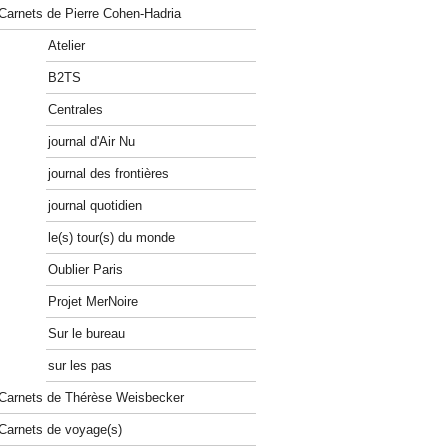
Carnets de Pierre Cohen-Hadria
Atelier
B2TS
Centrales
journal d'Air Nu
journal des frontières
journal quotidien
le(s) tour(s) du monde
Oublier Paris
Projet MerNoire
Sur le bureau
sur les pas
Carnets de Thérèse Weisbecker
Carnets de voyage(s)