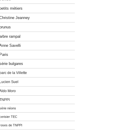
petits métiers
Christine Jeanney
prunus
arbre rampal
Anne Savelli
Paris
série bulgares
parc de la Villette
Lucien Suel
Aldo Moro
TNPPI
série néons
cerisier TEC
roses de TNPPI