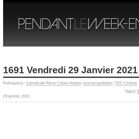
1691 Vendredi 29 Janvier 2021
Rubrique(s) :
Carnets de Pierre Cohen-Hadria
/
journal quotidien
/
TEC Cinéma
Tag(s):
29 janvier, 2021