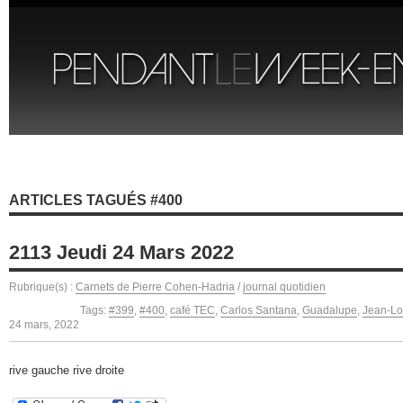
ARTICLES TAGUÉS #400
2113 Jeudi 24 Mars 2022
Rubrique(s) :
Carnets de Pierre Cohen-Hadria
/
journal quotidien
Tags:
#399
,
#400
,
café TEC
,
Carlos Santana
,
Guadalupe
,
Jean-Lo
24 mars, 2022
rive gauche rive droite