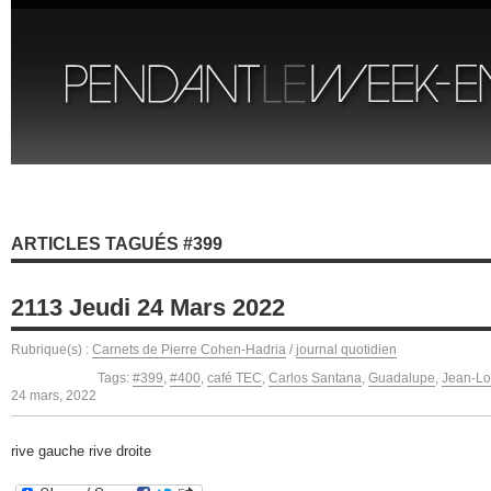
ARTICLES TAGUÉS #399
2113 Jeudi 24 Mars 2022
Rubrique(s) :
Carnets de Pierre Cohen-Hadria
/
journal quotidien
Tags:
#399
,
#400
,
café TEC
,
Carlos Santana
,
Guadalupe
,
Jean-Lo
24 mars, 2022
rive gauche rive droite