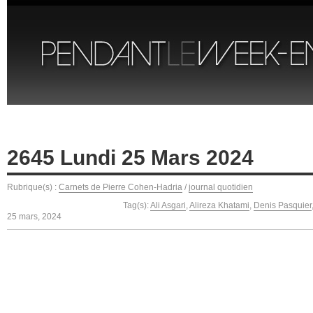
2645 Lundi 25 Mars 2024
Rubrique(s) :
Carnets de Pierre Cohen-Hadria
/
journal quotidien
Tag(s):
Ali Asgari
,
Alireza Khatami
,
Denis Pasquier
25 mars, 2024