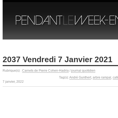
2037 Vendredi 7 Janvier 2021
Rubrique(s) :
Carnets de Pierre Cohen-Hadria
/
journal quotidien
Tag(s):
André Gunthert
,
arbre rampal
,
caf
7 janvier, 2022