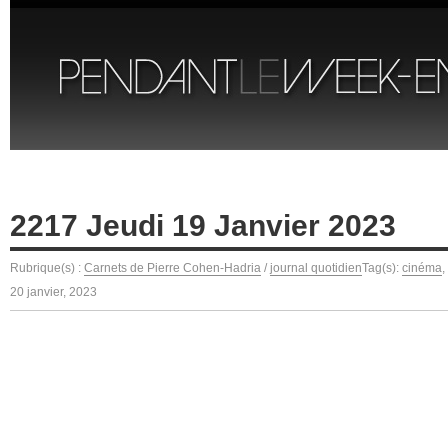
2217 Jeudi 19 Janvier 2023
Rubrique(s) :
Carnets de Pierre Cohen-Hadria
/
journal quotidien
Tag(s):
cinéma
,
20 janvier, 2023