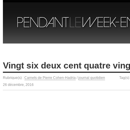
Vingt six deux cent quatre ving
Rubrique(s) :
Carnets de Pierre Cohen-Hadria
/
journal quotidien
Tag(s)
26 décembre, 2016