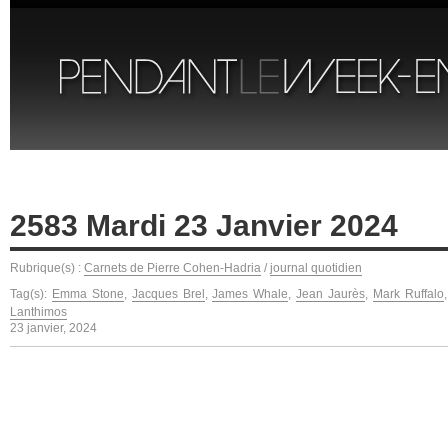
2583 Mardi 23 Janvier 2024
Rubrique(s) :
Carnets de Pierre Cohen-Hadria
/
journal quotidien
Tag(s):
Emma Stone
,
Jacques Brel
,
James Whale
,
Jean Jaurès
,
Mark Ruffalo
Lanthimos
23 janvier, 2024