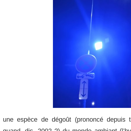
une espèce de dégoût (prononcé depuis t
quand, dis, 2002 ?) du monde ambiant (l’hyp