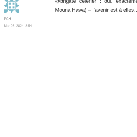
@brigitte celerier : oui, exactem
Mouna Hawa) – l’avenir est à elles…
PCH
Mar 26, 2024, 8:54