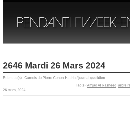
2646 Mardi 26 Mars 2024
Rubrique(s) :
Carnets de Pierre Cohen-Hadria
/
journal quotidien
Tag(s):
Amjad Al Rasheed
,
arbre r
26 mars, 2024