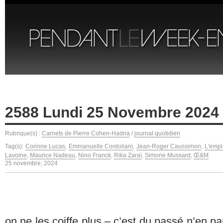
2588 Lundi 25 Novembre 2024 
Rubrique(s) :
Carnets de Pierre Cohen-Hadria
/
journal quotidien
Tag(s):
Corinne Lucas
,
Emmanuelle Cordoliani
,
Jean-Roger Caussimon
,
L'empl
Lavoine
,
Maurice Nadeau
,
Nino Franck
,
Rika Zaraï
,
Simone Mussard
,
Œ&M
25 novembre, 2024
on ne les coiffe plus – c’est du passé n’en par