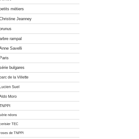
petits métiers
Christine Jeanney
prunus
arbre rampal
Anne Savelli
Paris
série bulgares
parc de la Villette
Lucien Suel
Aldo Moro
TNPPI
série néons
cerisier TEC
roses de TNPPI