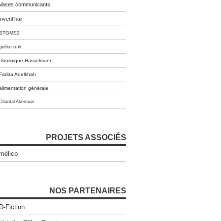
Vases communicants
invent'hair
STGME2
gréko-turk
Dominique Hasselmann
Fariba Adelkhah
alimentation générale
Chantal Akerman
PROJETS ASSOCIÉS
mélico
NOS PARTENAIRES
D-Fiction