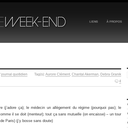
LIENS
À PROPOS
/
journal quotidien
Tag(s):
Aurore Clément
,
Chantal Akerman
,
Debra Granik
4
ure (j’adore ça); le médecin un allègement du régime (pourquoi pas); le
comme il se doit (menteur); tout ça sans mutuelle (on encaisse) – un tour
 de Paris) (j’y bosse sans doute)