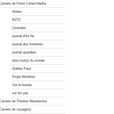
Carnets de Pierre Cohen-Hadria
Atelier
B2TS
Centrales
journal d'Air Nu
journal des frontières
journal quotidien
le(s) tour(s) du monde
Oublier Paris
Projet MerNoire
Sur le bureau
sur les pas
Carnets de Thérèse Weisbecker
Carnets de voyage(s)