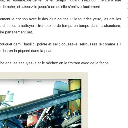
artout, et retournez-le de temps en temps : quand l’eau commence à être
étache, et laissez-le jusqu’à ce qu’elle s’enlève facilement.
stement le cochon avec le dos d’un couteau : le tour des yeux, les oreilles
us difficiles à nettoyer ; trempez-le de temps en temps dans la chaudière,
re parfaitement net.
bouquet garni, basilic, poivre et sel ; cousez-le, retroussez le comme s’il
le dos en la piquant dans la peau.
he ensuite essuyez-le et le séchez en le frottant avec de la farine.