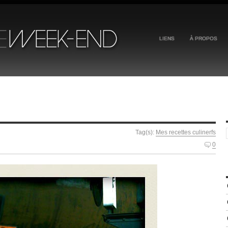
LIENS
À PROPOS
Tag(s):
Mes recettes culinerfs
0