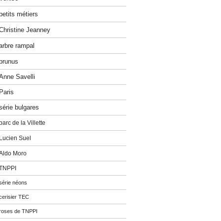
petits métiers
Christine Jeanney
arbre rampal
prunus
Anne Savelli
Paris
série bulgares
parc de la Villette
Lucien Suel
Aldo Moro
TNPPI
série néons
cerisier TEC
roses de TNPPI