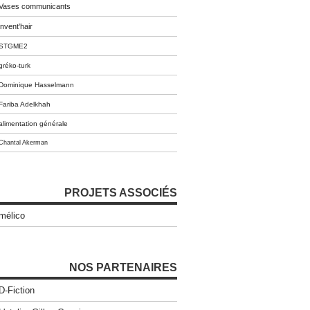
Vases communicants
invent'hair
STGME2
gréko-turk
Dominique Hasselmann
Fariba Adelkhah
alimentation générale
Chantal Akerman
PROJETS ASSOCIÉS
mélico
NOS PARTENAIRES
D-Fiction