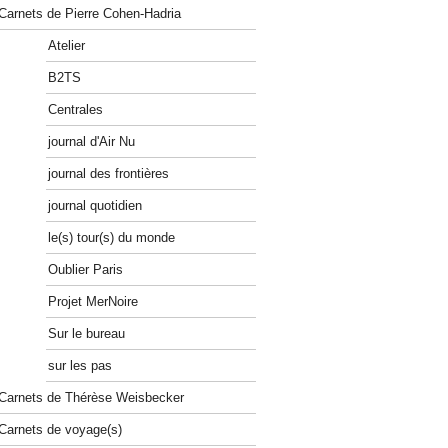
Carnets de Pierre Cohen-Hadria
Atelier
B2TS
Centrales
journal d'Air Nu
journal des frontières
journal quotidien
le(s) tour(s) du monde
Oublier Paris
Projet MerNoire
Sur le bureau
sur les pas
Carnets de Thérèse Weisbecker
Carnets de voyage(s)