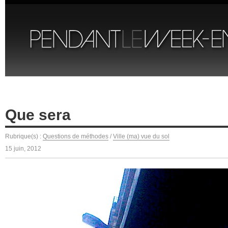
Que sera
Rubrique(s) :
Questions de méthodes
/
Ville (ma) vue du sol
15 juin, 2012