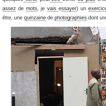
assez
de
mots
, je
vais
e
ssayer
) un
exercic
être, une
quinzaine
de
photographies
dont une